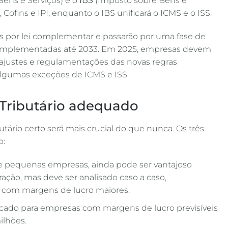
Bens e Serviços) e o
IBS
(Imposto sobre Bens e
, Cofins e IPI, enquanto o IBS unificará o ICMS e o ISS.
das por lei complementar e passarão por uma fase de
 implementadas até 2033. Em 2025, empresas devem
de ajustes e regulamentações das novas regras
algumas exceções de ICMS e ISS​.
 Tributário adequado
butário certo será mais crucial do que nunca. Os três
o:
 e pequenas empresas, ainda pode ser vantajoso
ação, mas deve ser analisado caso a caso,
 com margens de lucro maiores.
dicado para empresas com margens de lucro previsíveis
ilhões.