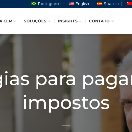
Portuguese
English
Spanish
A CLM
SOLUÇÕES
INSIGHTS
CONTATO
gias para pag
impostos