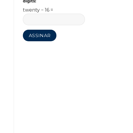
digits:
twenty − 16 =