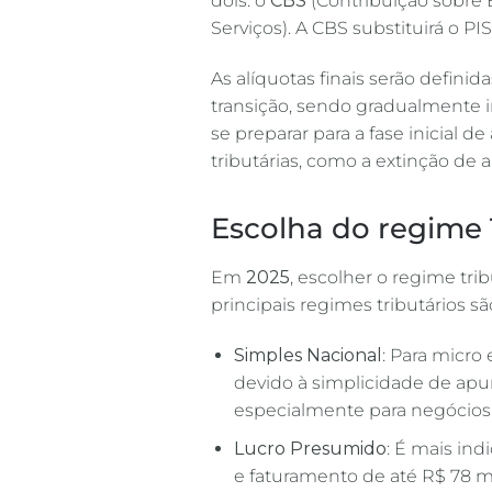
dois: o
CBS
(Contribuição sobre 
Serviços). A CBS substituirá o PIS
As alíquotas finais serão defini
transição, sendo gradualmente
se preparar para a fase inicial 
tributárias, como a extinção de 
Escolha do regime
Em
2025
, escolher o regime tri
principais regimes tributários sã
Simples Nacional
: Para micro
devido à simplicidade de apur
especialmente para negócios
Lucro Presumido
: É mais in
e faturamento de até R$ 78 m